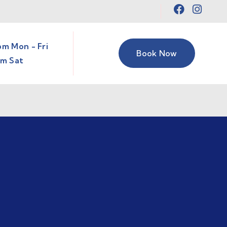
pm Mon - Fri
Book Now
pm Sat