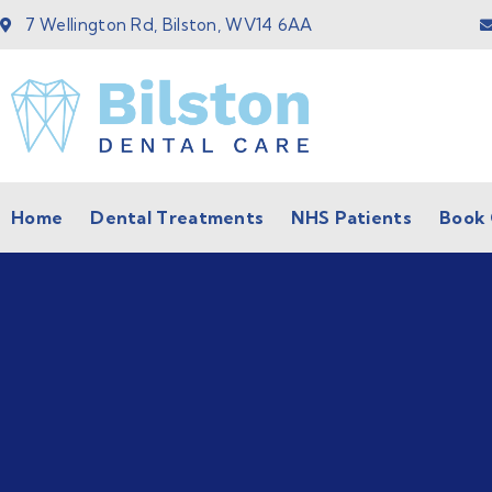
7 Wellington Rd, Bilston, WV14 6AA
Home
Dental Treatments
NHS Patients
Book 